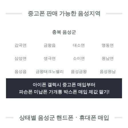
중고폰 판매 가능한 음성지역
충북 음성군
감곡면
금왕읍
대소면
맹동면
삼성면
생극면
소이면
원남면
음성읍
금왕태크노밸리
음성금왕
음성원남
아이폰 갤럭시 중고폰 매입부터
파손폰 미납폰 가개통 박스폰 매입 제값 팔기!
상태별 음성군 핸드폰ㆍ휴대폰 매입