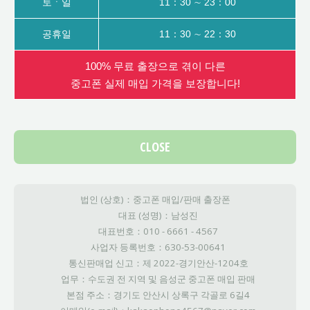
토ㆍ일
11：30 ∼ 23：00
공휴일
11：30 ∼ 22：30
100% 무료 출장으로 겪이 다른
중고폰 실제 매입 가격을 보장합니다!
CLOSE
법인 (상호)：중고폰 매입/판매 출장폰
대표 (성명)：남성진
대표번호：010 - 6661 - 4567
사업자 등록번호：630-53-00641
통신판매업 신고：제 2022-경기안산-1204호
업무：수도권 전 지역 및 음성군 중고폰 매입 판매
본점 주소：경기도 안산시 상록구 각골로 6길4