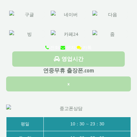
전화
문자
카톡
영업시간
연중무휴 출장폰.com
×
평일
10：30 ∼ 23：30