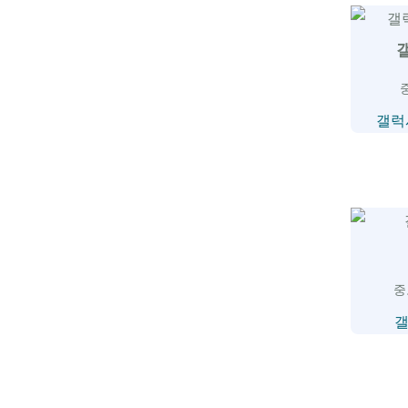
갤럭
중
갤