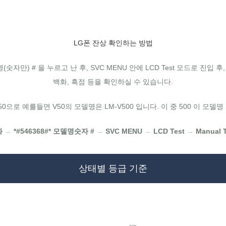
LG폰 잔상 확인하는 방법
(숫자만) # 을 누르고 난 후, SVC MENU 안에 LCD Test 모드로 진입 
백화, 흑점 등을 확인하실 수 있습니다.
0으로 예를들면 V50의 모델명은 LM-V500 입니다. 이 중 500 이 모델
화
→
*#546368#* 모델명숫자 #
→
SVC MENU
→
LCD Test
→
Manual T
상태별 등급 기준