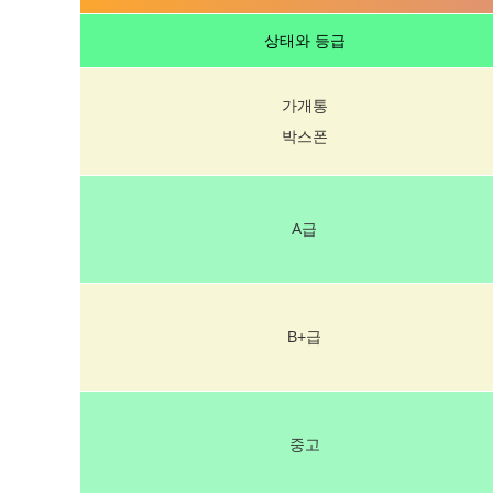
상태와 등급
가개통
박스폰
A급
B+급
중고