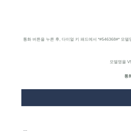
통화 버튼을 누른 후, 다이얼 키 패드에서 *#546368#* 모델명
모델명을 V5
통