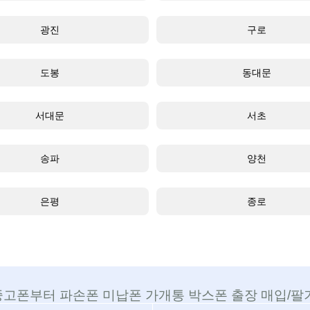
광진
구로
도봉
동대문
서대문
서초
송파
양천
은평
종로
중고폰부터 파손폰 미납폰 가개통 박스폰 출장 매입/팔기