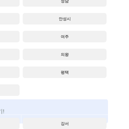
성남
안성시
여주
의왕
평택
!
강서