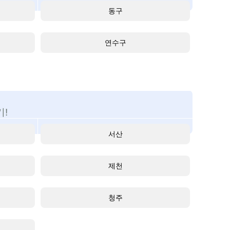
동구
연수구
!
서산
제천
청주