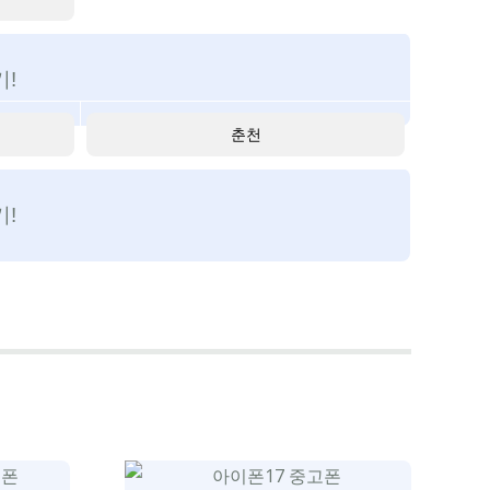
!
춘천
!