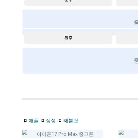
원주
애플
삼성
태블릿