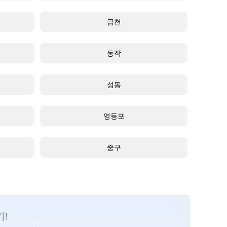
금천
동작
성동
영등포
중구
!