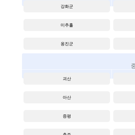
강화군
미추홀
옹진군
괴산
아산
증평
충주