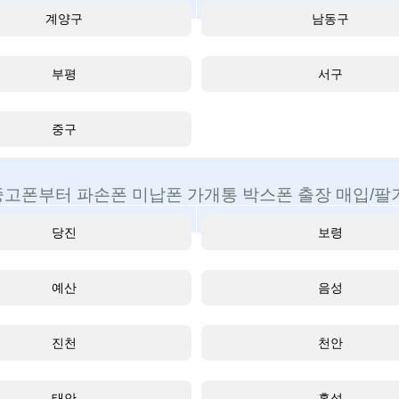
계양구
남동구
부평
서구
중구
중고폰부터 파손폰 미납폰 가개통 박스폰 출장 매입/팔기
당진
보령
예산
음성
진천
천안
태안
홍성