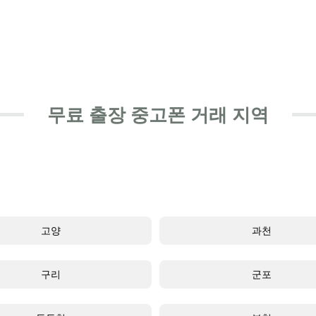
무료 출장 중고폰 거래 지역
고양
과천
구리
군포