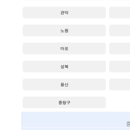
관악
노원
마포
성북
용산
중랑구