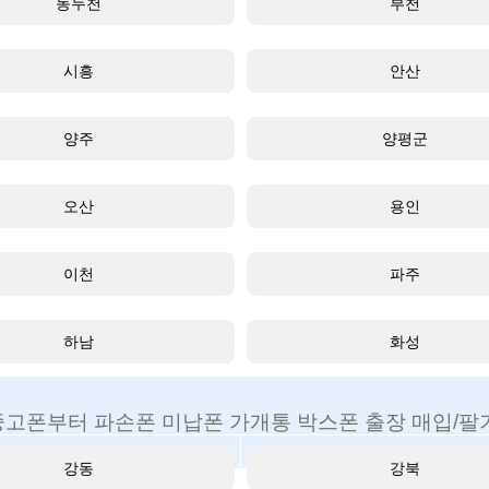
동두천
부천
시흥
안산
양주
양평군
오산
용인
이천
파주
하남
화성
중고폰부터 파손폰 미납폰 가개통 박스폰 출장 매입/팔기
강동
강북