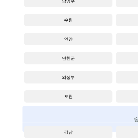
남양주
수원
안양
연천군
의정부
포천
강남