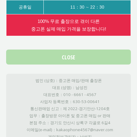
공휴일
11：30 ∼ 22：30
100% 무료 출장으로 겪이 다른
중고폰 실제 매입 가격을 보장합니다!
CLOSE
법인 (상호)：중고폰 매입/판매 출장폰
대표 (성명)：남성진
대표번호：010 - 6661 - 4567
사업자 등록번호：630-53-00641
통신판매업 신고：제 2022-경기안산-1204호
업무：출장방문 아이폰 및 중고폰 매입 or 판매
본점 주소：경기도 안산시 상록구 각골로 6길4
이메일(e-mail)：kakaophone4567@naver.com
개인정보관리자：남성진