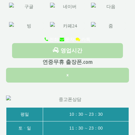
전화
문자
카톡
영업시간
연중무휴 출장폰.com
×
평일
10：30 ∼ 23：30
토ㆍ일
11：30 ∼ 23：00