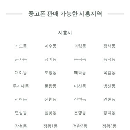
중고폰 판매 가능한 시흥지역
시흥시
거모동
계수동
과림동
광석동
군자동
금이동
논곡동
능곡동
대야동
도창동
매화동
목감동
무지내동
물왕동
미산동
방산동
산현동
신천동
신현동
안현동
연성동
월곶동
은행동
장곡동
장현동
정왕1동
정왕2동
정왕3동