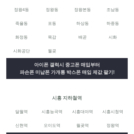
정왕4동
정왕동
정왕본동
조남동
죽율동
포동
하상동
하중동
화정동
목감
배곧
시화
시화공단
월곶
아이폰 갤럭시 중고폰 매입부터
파손폰 미납폰 가개통 박스폰 매입 제값 팔기!
시흥 지하철역
달월역
시흥능곡역
시흥대야역
시흥시청역
신현역
오이도역
월곶역
정왕역