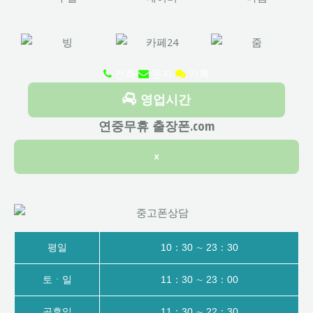
전화
문자
카톡
영업시간
연중무휴 출장폰.com
×
평일
10：30 ∼ 23：30
토ㆍ일
11：30 ∼ 23：00
공휴일
11：30 ∼ 22：30