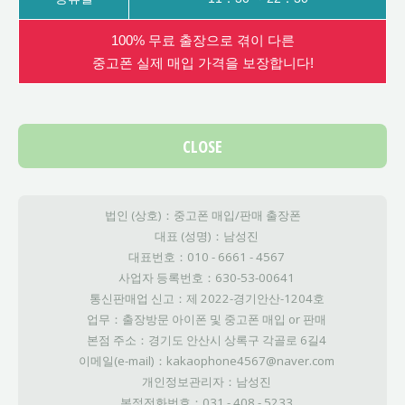
100% 무료 출장으로 겪이 다른
중고폰 실제 매입 가격을 보장합니다!
CLOSE
법인 (상호)：중고폰 매입/판매 출장폰
대표 (성명)：남성진
대표번호：010 - 6661 - 4567
사업자 등록번호：630-53-00641
통신판매업 신고：제 2022-경기안산-1204호
업무：출장방문 아이폰 및 중고폰 매입 or 판매
본점 주소：경기도 안산시 상록구 각골로 6길4
이메일(e-mail)：kakaophone4567@naver.com
개인정보관리자：남성진
본점전화번호：031 - 408 - 5233