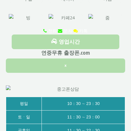
전화
문자
카톡
영업시간
연중무휴 출장폰.com
×
평일
10：30 ∼ 23：30
토ㆍ일
11：30 ∼ 23：00
공휴일
11：30 ∼ 22：30