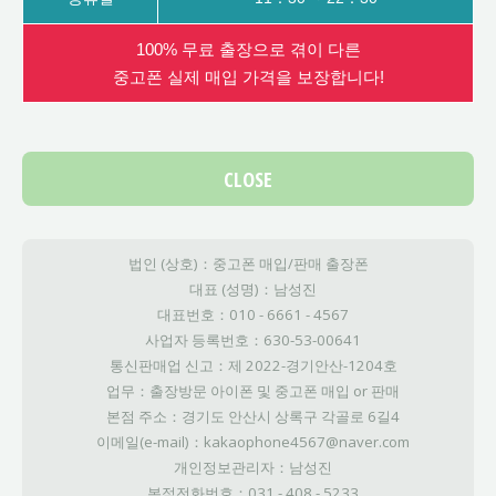
100% 무료 출장으로 겪이 다른
중고폰 실제 매입 가격을 보장합니다!
CLOSE
법인 (상호)：중고폰 매입/판매 출장폰
대표 (성명)：남성진
대표번호：010 - 6661 - 4567
사업자 등록번호：630-53-00641
통신판매업 신고：제 2022-경기안산-1204호
업무：출장방문 아이폰 및 중고폰 매입 or 판매
본점 주소：경기도 안산시 상록구 각골로 6길4
이메일(e-mail)：kakaophone4567@naver.com
개인정보관리자：남성진
본점전화번호：031 - 408 - 5233