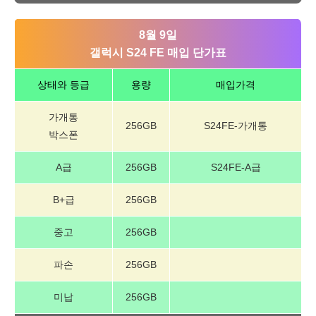
8월 9일
갤럭시 S24 FE 매입 단가표
상태와 등급
용량
매입가격
가개통
256GB
S24FE-가개통
박스폰
A급
256GB
S24FE-A급
B+급
256GB
중고
256GB
파손
256GB
미납
256GB