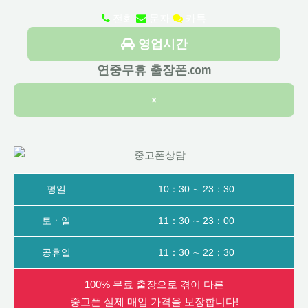
전화
문자
카톡
영업시간
연중무휴 출장폰.com
×
평일
10：30 ∼ 23：30
토ㆍ일
11：30 ∼ 23：00
공휴일
11：30 ∼ 22：30
100% 무료 출장으로 겪이 다른
중고폰 실제 매입 가격을 보장합니다!