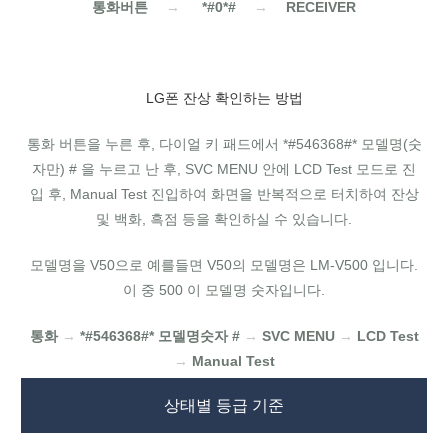
통화버튼
→
*#0*#
→
RECEIVER
LG폰 잔상 확인하는 방법
통화 버튼을 누른 후, 다이얼 키 패드에서 *#546368#* 모델명(숫
자만) # 을 누르고 난 후, SVC MENU 안에 LCD Test 모드로 진
입 후, Manual Test 진입하여 화면을 반복적으로 터치하여 잔상
및 백화, 흑점 등을 확인하실 수 있습니다.
모델명을 V50으로 예를들면 V50의 모델명은 LM-V500 입니다.
이 중 500 이 모델명 숫자입니다.
통화
→
*#546368#* 모델명숫자 #
→
SVC MENU
→
LCD Test
→
Manual Test
상태별 등급 기준