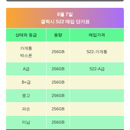
8월 7일
갤럭시 S22 매입 단가표
상태와 등급
용량
매입가격
가개통
256GB
S22-가개통
박스폰
A급
256GB
S22-A급
B+급
256GB
중고
256GB
파손
256GB
미납
256GB