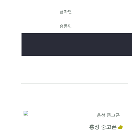
금마면
홍동면
홍성 중고폰