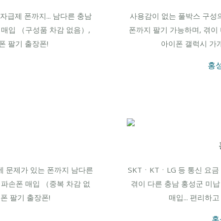
자급제 폰까지... 남다른 충남
사용감이 없는 풀박스 구성의
 매입 （구성품 차감 없음）,
폰까지 팔기 가능하며, 겪이
 팔기 출장폰!
아이폰 갤럭시 가
홍성
능에 문제가 있는 폰까지 남다른
SKTㆍKTㆍLG 등 통신 요
 파손폰 매입 （중복 차감 없
겪이 다른 충남 홍성군 미납
폰 팔기 출장폰!
매입... 편리하
홍