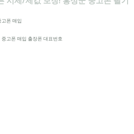
 시세/제값 보장! 홍성군 중고폰 팔기