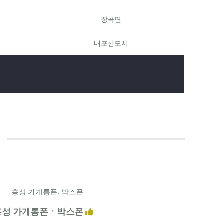
장곡면
내포신도시
홍성 가개통폰ㆍ박스폰