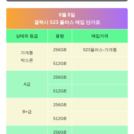
8월 8일
갤럭시 S23 플러스 매입 단가표
상태와 등급
용량
매입가격
256GB
S23플러스-가개통
가개통
박스폰
512GB
256GB
A급
512GB
256GB
B+급
512GB
256GB