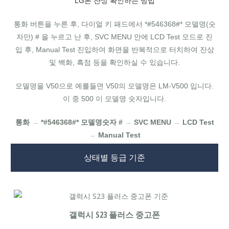
LG폰 잔상 확인하는 방법
통화 버튼을 누른 후, 다이얼 키 패드에서 *#546368#* 모델명(숫
자만) # 을 누르고 난 후, SVC MENU 안에 LCD Test 모드로 진
입 후, Manual Test 진입하여 화면을 반복적으로 터치하여 잔상
및 백화, 흑점 등을 확인하실 수 있습니다.
모델명을 V50으로 예를들면 V50의 모델명은 LM-V500 입니다.
이 중 500 이 모델명 숫자입니다.
통화
→
*#546368#* 모델명숫자 #
→
SVC MENU
→
LCD Test
→
Manual Test
상태별 등급 기준
갤럭시 S23 플러스 중고폰