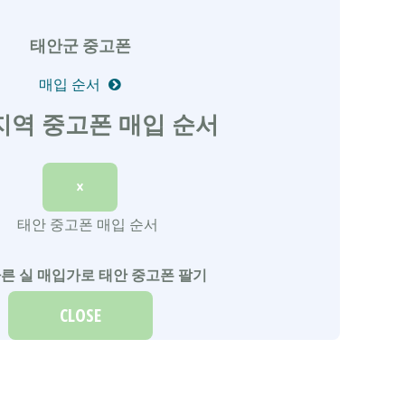
태안군 중고폰
매입 순서
지역 중고폰 매입 순서
×
른 실 매입가로 태안 중고폰 팔기
CLOSE