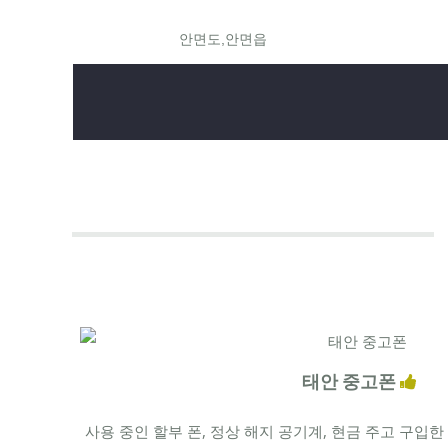
안면도,안면읍
태안 중고폰
사용 중인 할부 폰, 정상 해지 공기계, 현금 주고 구입한 