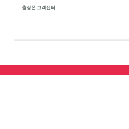
출장폰 고객센터
폰