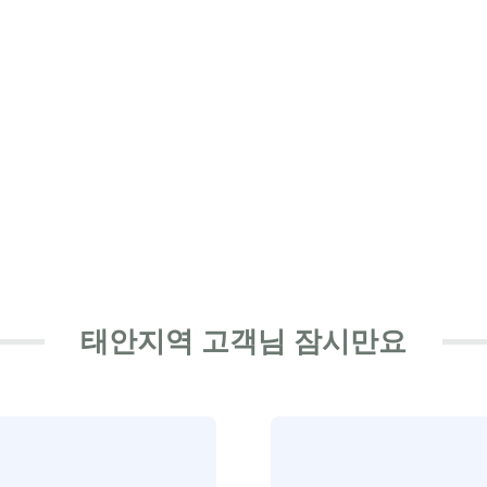
태안지역 고객님 잠시만요