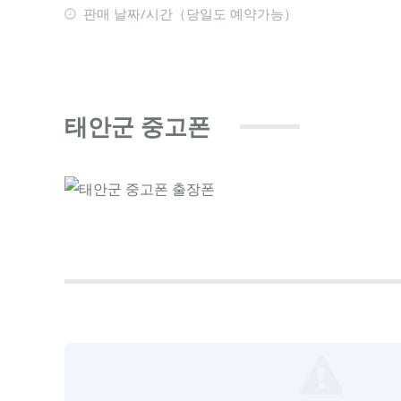
판매 날짜/시간（당일도 예약가능）
태안군 중고폰