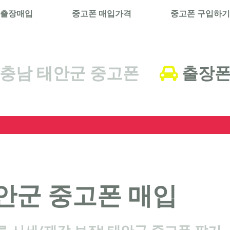
 출장매입
중고폰 매입가격
중고폰 구입하기
충남 태안군 중고폰
출장
안군 중고폰 매입