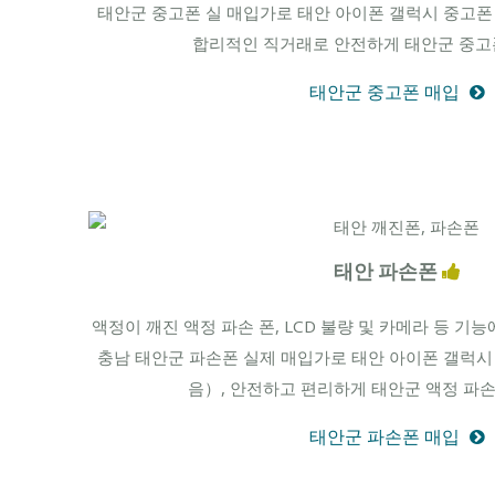
태안군 중고폰 실 매입가로 태안 아이폰 갤럭시 중고폰
합리적인 직거래로 안전하게 태안군 중고폰
태안군 중고폰 매입
태안 파손폰
액정이 깨진 액정 파손 폰, LCD 불량 및 카메라 등 기
충남 태안군 파손폰 실제 매입가로 태안 아이폰 갤럭시
음）, 안전하고 편리하게 태안군 액정 파손
태안군 파손폰 매입