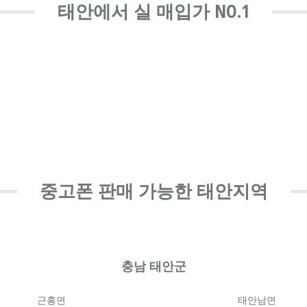
태안에서 실 매입가 NO.1
중고폰 판매 가능한 태안지역
충남 태안군
근흥면
태안남면