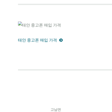
태안 중고폰 매입 가격
고남면