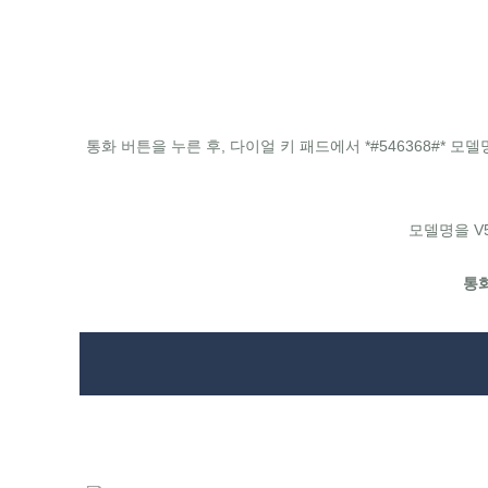
통화 버튼을 누른 후, 다이얼 키 패드에서 *#546368#* 모델명
모델명을 V5
통