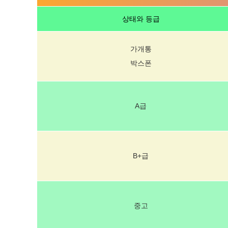
상태와 등급
가개통
박스폰
A급
B+급
중고