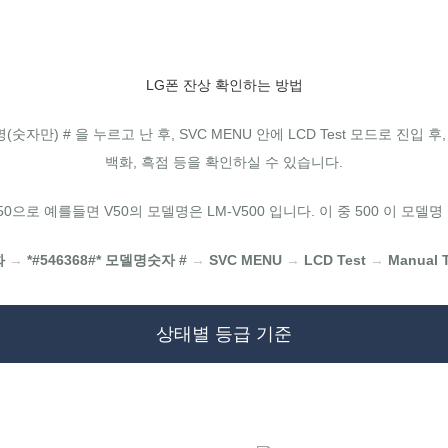
LG폰 잔상 확인하는 방법
(숫자만) # 을 누르고 난 후, SVC MENU 안에 LCD Test 모드로 진입 
백화, 흑점 등을 확인하실 수 있습니다.
0으로 예를들면 V50의 모델명은 LM-V500 입니다. 이 중 500 이 모델
화
→
*#546368#* 모델명숫자 #
→
SVC MENU
→
LCD Test
→
Manual T
상태별 등급 기준