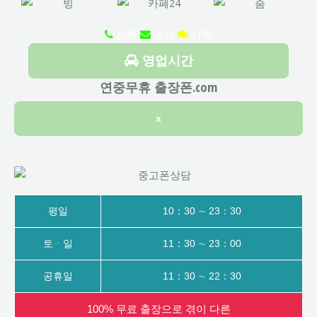
전화
문자
카톡
영업시간
연중무휴 출장폰.com
×
평일
10：30 ∼ 23：30
토ㆍ일
11：30 ∼ 23：00
공휴일
11：30 ∼ 22：30
100% 무료 출장으로 겪이 다른