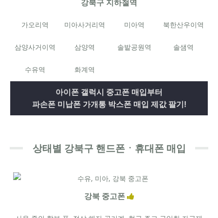
강북구 지하철역
가오리역
미아사거리역
미아역
북한산우이역
삼양사거이역
삼양역
솔밭공원역
솔샘역
수유역
화계역
아이폰 갤럭시 중고폰 매입부터
파손폰 미납폰 가개통 박스폰 매입 제값 팔기!
상태별 강북구 핸드폰ㆍ휴대폰 매입
강북 중고폰