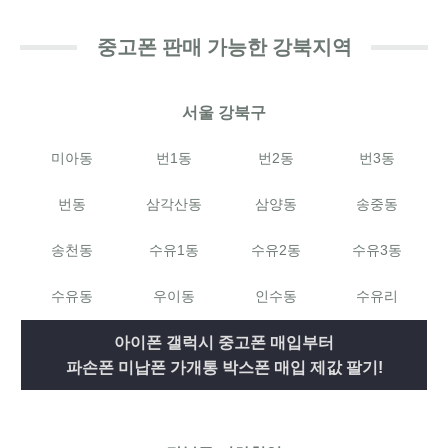
중고폰 판매 가능한 강북지역
서울 강북구
미아동
번1동
번2동
번3동
번동
삼각산동
삼양동
송중동
송천동
수유1동
수유2동
수유3동
수유동
우이동
인수동
수유리
아이폰 갤럭시 중고폰 매입부터
파손폰 미납폰 가개통 박스폰 매입 제값 팔기!